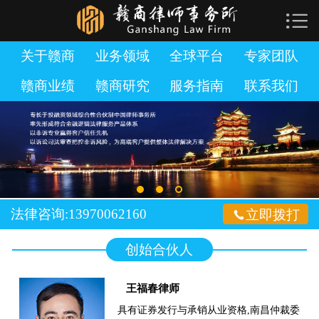

网站首页

关于赣商
关于赣商
业务领域
全球平台
专家团队
赣商业绩
赣商研究
服务指南
联系我们
业务领域
全球平台
专家团队
赣商业绩
法律咨询:13970062160

立即拨打
赣商研究
创始合伙人
服务指南
王福春律师
加入赣商
具有证券发行与承销从业资格,南昌仲裁委