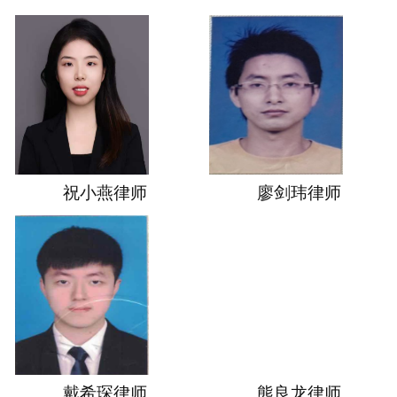
祝小燕律师
廖剑玮律师
戴希琛律师
熊良龙律师