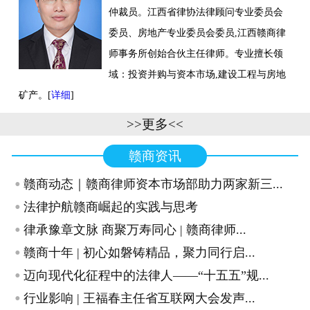
仲裁员。江西省律协法律顾问专业委员会
联系我们
委员、房地产专业委员会委员,江西赣商律
师事务所创始合伙主任律师。专业擅长领
域：投资并购与资本市场,建设工程与房地
矿产。[
详细
]
>>更多<<
赣商资讯
·
赣商动态｜赣商律师资本市场部助力两家新三...
·
法律护航赣商崛起的实践与思考
·
律承豫章文脉 商聚万寿同心 | 赣商律师...
·
赣商十年 | 初心如磐铸精品，聚力同行启...
·
迈向现代化征程中的法律人——“十五五”规...
·
行业影响 | 王福春主任省互联网大会发声...