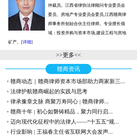
仲裁员。江西省律协法律顾问专业委员会
联系我们
委员、房地产专业委员会委员,江西赣商律
师事务所创始合伙主任律师。专业擅长领
域：投资并购与资本市场,建设工程与房地
矿产。[
详细
]
>>更多<<
赣商资讯
·
赣商动态｜赣商律师资本市场部助力两家新三...
·
法律护航赣商崛起的实践与思考
·
律承豫章文脉 商聚万寿同心 | 赣商律师...
·
赣商十年 | 初心如磐铸精品，聚力同行启...
·
迈向现代化征程中的法律人——“十五五”规...
·
行业影响 | 王福春主任省互联网大会发声...