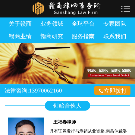

网站首页

关于赣商
关于赣商
业务领域
全球平台
专家团队
赣商业绩
赣商研究
服务指南
联系我们
业务领域
全球平台
专家团队
赣商业绩
法律咨询:13970062160

立即拨打
赣商研究
创始合伙人
服务指南
王福春律师
加入赣商
具有证券发行与承销从业资格,南昌仲裁委