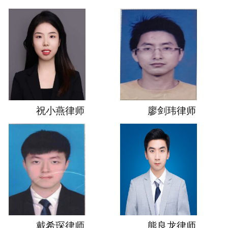
祝小燕律师
廖剑玮律师
戴希琛律师
熊良龙律师