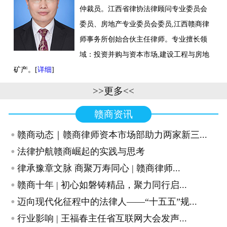
仲裁员。江西省律协法律顾问专业委员会
联系我们
委员、房地产专业委员会委员,江西赣商律
师事务所创始合伙主任律师。专业擅长领
域：投资并购与资本市场,建设工程与房地
矿产。[
详细
]
>>更多<<
赣商资讯
·
赣商动态｜赣商律师资本市场部助力两家新三...
·
法律护航赣商崛起的实践与思考
·
律承豫章文脉 商聚万寿同心 | 赣商律师...
·
赣商十年 | 初心如磐铸精品，聚力同行启...
·
迈向现代化征程中的法律人——“十五五”规...
·
行业影响 | 王福春主任省互联网大会发声...