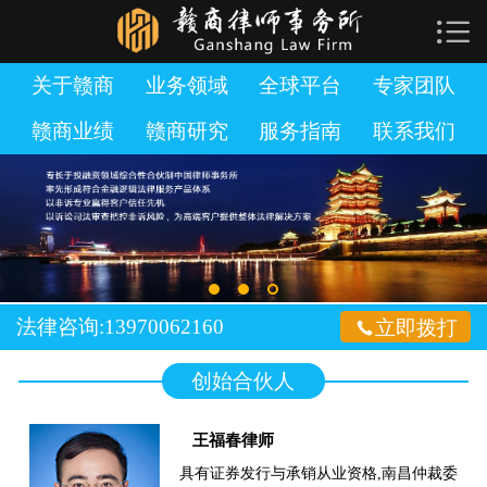

网站首页

关于赣商
关于赣商
业务领域
全球平台
专家团队
赣商业绩
赣商研究
服务指南
联系我们
业务领域
全球平台
专家团队
赣商业绩
法律咨询:13970062160

立即拨打
赣商研究
创始合伙人
服务指南
王福春律师
加入赣商
具有证券发行与承销从业资格,南昌仲裁委