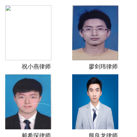
祝小燕律师
廖剑玮律师
戴希琛律师
熊良龙律师