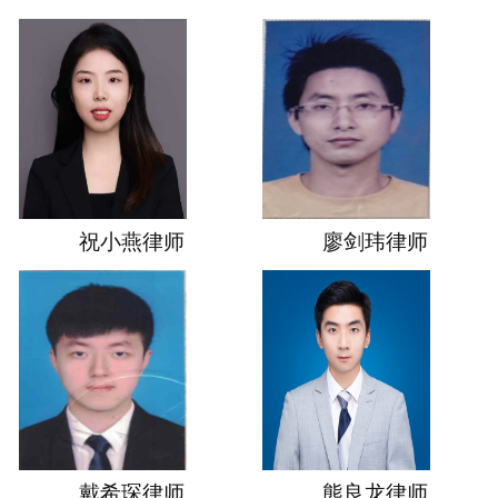
祝小燕律师
廖剑玮律师
戴希琛律师
熊良龙律师