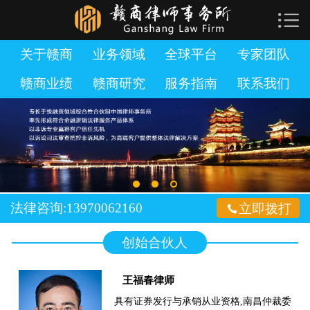

网站首页

关于赣商
关于赣商
业务领域
全球平台
专家团队
赣商业绩
赣商研究
服务指南
联系我们
业务领域
全球平台
专家团队
赣商业绩
法律咨询:13970062160

立即拨打
赣商研究
创始合伙人
服务指南
王福春律师
加入赣商
具有证券发行与承销从业资格,南昌仲裁委