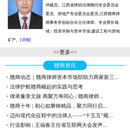
仲裁员。江西省律协法律顾问专业委员会
联系我们
委员、房地产专业委员会委员,江西赣商律
师事务所创始合伙主任律师。专业擅长领
域：投资并购与资本市场,建设工程与房地
矿产。[
详细
]
>>更多<<
赣商资讯
·
赣商动态｜赣商律师资本市场部助力两家新三...
·
法律护航赣商崛起的实践与思考
·
律承豫章文脉 商聚万寿同心 | 赣商律师...
·
赣商十年 | 初心如磐铸精品，聚力同行启...
·
迈向现代化征程中的法律人——“十五五”规...
·
行业影响 | 王福春主任省互联网大会发声...