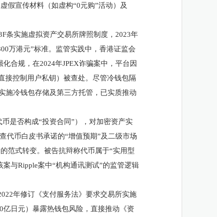
虚假宣传材料（如虚构“0元购”活动）及
53F条实施虚拟资产交易所牌照制度，2023年
800万港元”标准。监管实践中，香港证监会
化合规，在2024年JPEX诈骗案中，平台因
（直接控制用户私钥）被查处。尽管冷钱包隔
构实施冷钱包存储及第三方托管，已实质推动
断代币是否构成“投资合同”），对加密资产实
法院重点审查代币白皮书承诺的“增值预期”及二级市场
的范式转变。被告抗辩称代币属于“实用型
与Ripple案中“机构通讯测试”的监管逻辑
2022年修订《支付服务法》要求交易所实施
额580亿日元）暴露热钱包风险，直接推动《资