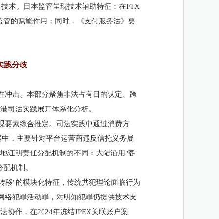
名技术。日本监管呈现技术辅助特征：在FTX
对监管的赋能作用；同时，《支付服务法》要
实践分歧
性冲击。本部分聚焦非法占有目的认定、跨
香港司法实践展开体系化分析。
观要素综合推定。司法实践中通过消费方
EX案中，主要针对平台运营商违反信托义务展
地证明责任分配机制的不同：大陆沿用"客
分配机制。
境转移"的模块化特征，传统共犯理论面临行为
息网络犯罪活动罪，对明知犯罪仍提供技术支
作，在2024年冻结JPEX关联账户案