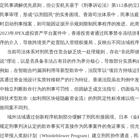
定民事调解优先原则，但公安机关基于《刑事诉讼法》第112条的立
民事审理，形成“以刑阻民”的实务困境。香港司法体系中，民事法
时启动刑事报案，则可能因证据开示规则限制民事程序的推进。此
2023年JPEX虚拟资产平台案件中，香港投资者通过民事禁令冻结
序的介入，导致跨境资产处置陷入管辖权僵局，反映出不同法域程
当前司法体系对刑民责任竞合缺乏统一处理规则，存在
“非此即
说”理论，以是否具备非法占有目的作为界分核心，导致部分实质构
例如，在智能合约漏洞利用等新型欺诈中，法院常以“项目方持续运
其通过资金池设计实质转移财产的行为特征。香港法院虽在判例中发
中独立判断欺诈行为的刑事可罚性，但因缺乏成文法指引，仍面临
得技术型欺诈（如利用区块链隐蔽资金流）的刑民定性标准难以统
致同案不同判。
域外法域通过创新程序机制部分缓解了刑民衔接困境。日本《金
规定刑事判决认定的欺诈事实可直接作为民事案件的免证事实，但允
过举报人奖励计划（Whistleblower Program）建立刑民协