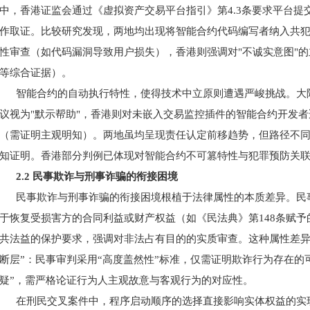
中，香港证监会通过《虚拟资产交易平台指引》第4.3条要求平台
作取证。比较研究发现，两地均出现将智能合约代码编写者纳入共
性审查（如代码漏洞导致用户损失），香港则强调对"不诚实意图"
等综合证据）。
智能合约的自动执行特性，使得技术中立原则遭遇严峻挑战。大
议视为"默示帮助"，香港则对未嵌入交易监控插件的智能合约开发者
（需证明主观明知）。两地虽均呈现责任认定前移趋势，但路径不
知证明。香港部分判例已体现对智能合约不可篡特性与犯罪预防关
2.2 民事欺诈与刑事诈骗的衔接困境
民事欺诈与刑事诈骗的衔接困境根植于法律属性的本质差异。民
于恢复受损害方的合同利益或财产权益（如《民法典》第
148条赋
共法益的保护要求，强调对非法占有目的的实质审查。这种属性差异
断层”：民事审判采用“高度盖然性”标准，仅需证明欺诈行为存在的
疑”，需严格论证行为人主观故意与客观行为的对应性。
在刑民交叉案件中，程序启动顺序的选择直接影响实体权益的实