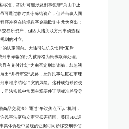
案标准，常以“可能涉及刑事犯罪”为由中止
庭虽可通过临时禁令冻结资产，但若当事人同
类程序冲突在跨境数字金融欺诈中尤为突出：
涉事交易所资产，但因大陆关联方刑事侦查程
序规则的对立。
彼”的认定倾向。大陆司法机关惯用“互斥
成刑事诈骗的行为被降格为民事欺诈处理。
营且有兑付计划”为由否定刑事诈骗，却忽视
展出“并行审查”思路，允许民事法庭在审理
与刑事程序结论冲突的风险。这种规范缺位使
一，司法实践中常因主观要件证明标准差异导
融商品交易法》通过
“争议焦点互认”机制，
许民事法庭独立审查损害范围。美国SEC通
作通道，民事集体诉讼中发现的证据可同步移交刑事侦