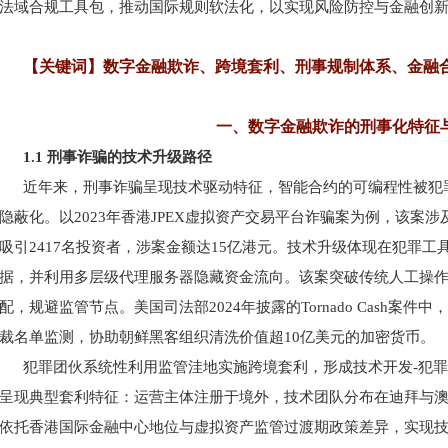
法域合规工具包，推动国际规则软法化，以实现风险防控与金融创
【关键词】数字金融欺诈、跨境套利、刑事规制体系、金融
一、数字金融欺诈的刑事化特征
1.1 刑事诈骗的技术升级路径
近年来，刑事诈骗呈现技术驱动特征，智能合约的可编程性被犯
隐蔽化。以
2023年香港JPEX虚拟资产交易平台诈骗案为例，该
吸引2417名投资者，涉案金额达15亿港元。技术升级体现在犯罪工
据，并利用多层级代理服务器隐藏资金流向。该案突破传统人工操
配，规避监管节点。美国司法部2024年披露的Tornado Cash案
裁名单监测，协助朝鲜黑客组织清洗价值超10亿美元的加密货币。
犯罪团伙系统性利用监管洼地实施跨境套利，形成技术开发
-犯
呈现典型套利特征：运营主体注册于境外，技术团队分布在迪拜与
依托香港国际金融中心地位与虚拟资产监管过渡期政策差异，实现