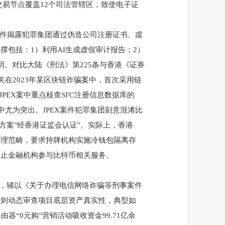
交易节点覆盖12个司法管辖区，致使电子证
X案件揭露犯罪集团通过伪造公司注册证书、虛
包括：1）利用AI生成虚假审计报告；2）
。对比大陆《刑法》第225条与香港《证券
关在2023年某区块链诈骗案中，首次采用链
PEX案中重点核查SFC注册信息数据库的
中尤为突出。JPEX案件犯罪集团刻意混淆比
方案"经香港证监会认证"。实际上，香港
管理范畴，要求持牌机构实施冷钱包隔离存
禁止金融机构参与比特币相关服务。
核心，辅以《关于办理电信网络诈骗等刑事案件
原则动态审查项目底层资产真实性，典型如
器“0元购”营销活动吸收资金99.71亿余