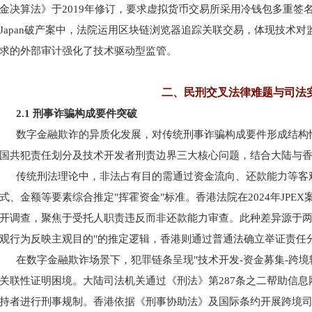
金决算法》于2019年修订，要求虚拟货币交易所采用冷钱包多重签
Japan破产案中，法院运用区块链浏览器追踪关联交易，体现技术
求的外部审计强化了技术驱动型监管。
二、民刑交叉法律难题与司法
2.1 刑事诈骗构成要件突破
数字金融欺诈的异质化发展，对传统刑事诈骗构成要件形成结构
国共犯责任划分及技术开发者刑责边界三大核心问题，结合大陆与
传统刑法理论中，非法占有目的需通过资金流向、还款能力等客
式、金额等要素综合推定
"挥霍资金"标准。香港法院在2024年JP
开调查，聚焦于受托人职责违反而非还款能力审查。此种差异源于两
观行为反映主观目的"的推定逻辑，香港则通过普通法确立举证责任
在数字金融欺诈场景下，犯罪链条呈现
"技术开发-资金募集-跨
关联性证明困境。大陆司法机关通过《刑法》第287条之二帮助信
持者进行刑事规制。香港依据《刑事协助法》及国际条约开展跨境司法协