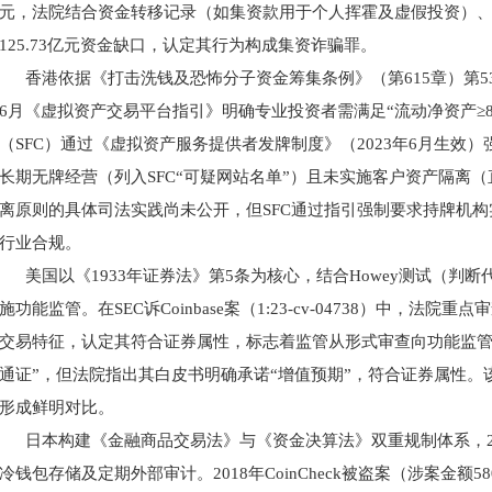
元，法院结合资金转移记录（如集资款用于个人挥霍及虚假投资）、
125.73亿元资金缺口，认定其行为构成集资诈骗罪。
香港依据《打击洗钱及恐怖分子资金筹集条例》（第
615章）第
6月《虚拟资产交易平台指引》明确专业投资者需满足“流动净资产≥
（SFC）通过《虚拟资产服务提供者发牌制度》（2023年6月生效）强
长期无牌经营（列入SFC“可疑网站名单”）且未实施客户资产隔离
离原则的具体司法实践尚未公开，但SFC通过指引强制要求持牌机
行业合规。
美国以《
1933年证券法》第5条为核心，结合Howey测试（判
施功能监管。在SEC诉Coinbase案（1:23-cv-04738）中，
交易特征，认定其符合证券属性，标志着监管从形式审查向功能监管
通证”，但法院指出其白皮书明确承诺“增值预期”，符合证券属性。该案
形成鲜明对比。
日本构建《金融商品交易法》与《资金决算法》双重规制体系，
冷钱包存储及定期外部审计。2018年CoinCheck被盗案（涉案金