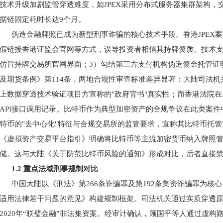
技术升级加剧监管穿透难度，如JPEX采用分布式服务器集群架构，
据链固定耗时长达9个月。
伪造金融牌照已成为新型刑事诈骗的核心技术手段。香港
JPE
假链接香港证监会官网等方式，误导投资者相信其持牌资质。技术支撑
仿冒持牌交易所官网界面；3）勾结第三方支付机构伪造资金托管证明
及期货条例》第114条，两地合规性审查标准差异显著：大陆司法机
上数据穿透技术验证项目方宣称的"政府背书"真实性；而香港法院在J
API接口调用记录。比特币作为典型加密资产的合规争议在此类案件
特币的"去中心化"特征与合规交易所的监管要求，宣称其比特币托管
《虚拟资产交易平台指引》明确将比特币等主流加密货币纳入牌照
储。这与大陆《关于防范比特币风险的通知》形成对比，后者直接
1.2 重点法域刑事规制对比
中国大陆以《刑法》第
266条诈骗罪及第192条集资诈骗罪为
适用法律若干问题的意见》构建规制框架。司法机关通过实质穿透
2020年“联璧金融”非法集资案。经审计确认，顾国平等人通过虚构路由