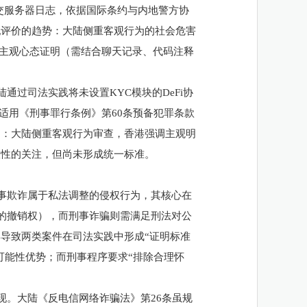
提交服务器日志，依据国际条约与内地警方协
犯评价的趋势：大陆侧重客观行为的社会危害
的主观心态证明（需结合聊天记录、代码注释
陆通过司法实践将未设置
KYC模块的DeFi协
适用《刑事罪行条例》第60条预备犯罪条款
同：大陆侧重客观行为审查，香港强调主观明
联性的关注，但尚未形成统一标准。
事欺诈属于私法调整的侵权行为，其核心在
予的撤销权），而刑事诈骗则需满足刑法对公
导致两类案件在司法实践中形成“证明标准
可能性优势；而刑事程序要求“排除合理怀
现。大陆《反电信网络诈骗法》第
26条虽规