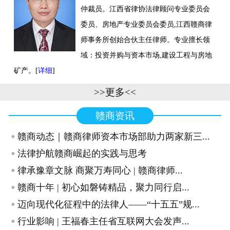
仲裁员。江西省律协法律顾问专业委员会
联系我们
委员、房地产专业委员会委员,江西赣商律
师事务所创始合伙主任律师。专业擅长领
域：投资并购与资本市场,建设工程与房地
矿产。[
详细
]
>>更多<<
赣商资讯
·
赣商动态｜赣商律师资本市场部助力两家新三...
·
法律护航赣商崛起的实践与思考
·
律承豫章文脉 商聚万寿同心 | 赣商律师...
·
赣商十年 | 初心如磐铸精品，聚力同行启...
·
迈向现代化征程中的法律人——“十五五”规...
·
行业影响 | 王福春主任省互联网大会发声...