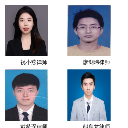
祝小燕律师
廖剑玮律师
戴希琛律师
熊良龙律师