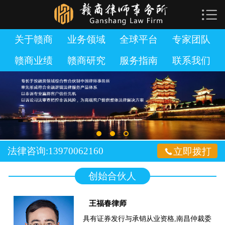

网站首页

关于赣商
关于赣商
业务领域
全球平台
专家团队
赣商业绩
赣商研究
服务指南
联系我们
业务领域
全球平台
专家团队
赣商业绩
法律咨询:13970062160

立即拨打
赣商研究
创始合伙人
服务指南
王福春律师
加入赣商
具有证券发行与承销从业资格,南昌仲裁委