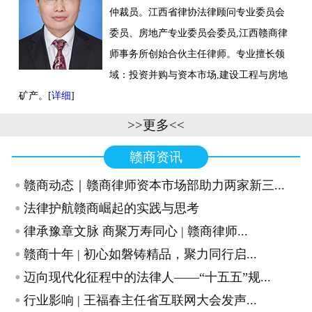
仲裁员。江西省律协法律顾问专业委员会
联系我们
委员、房地产专业委员会委员,江西赣商律
师事务所创始合伙主任律师。专业擅长领
域：投资并购与资本市场,建设工程与房地
矿产。[
详细
]
>>更多<<
赣商资讯
·
赣商动态｜赣商律师资本市场部助力两家新三...
·
法律护航赣商崛起的实践与思考
·
律承豫章文脉 商聚万寿同心 | 赣商律师...
·
赣商十年 | 初心如磐铸精品，聚力同行启...
·
迈向现代化征程中的法律人——“十五五”规...
·
行业影响 | 王福春主任省互联网大会发声...