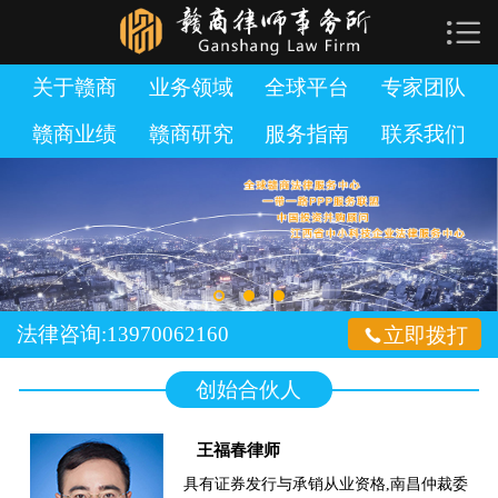

网站首页

关于赣商
关于赣商
业务领域
全球平台
专家团队
赣商业绩
赣商研究
服务指南
联系我们
业务领域
全球平台
专家团队
赣商业绩
法律咨询:13970062160

立即拨打
赣商研究
创始合伙人
服务指南
王福春律师
加入赣商
具有证券发行与承销从业资格,南昌仲裁委