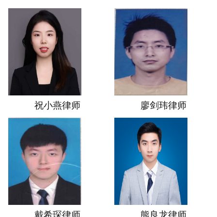
祝小燕律师
廖剑玮律师
戴希琛律师
熊良龙律师